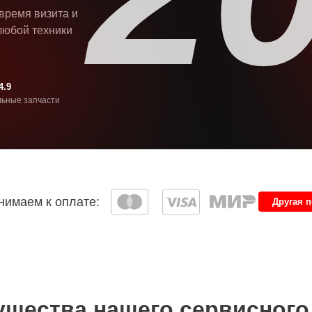
 время визита и
любой техники
4.9
ьные запчасти
имаем к оплате:
Другая 
щества нашего сервисного