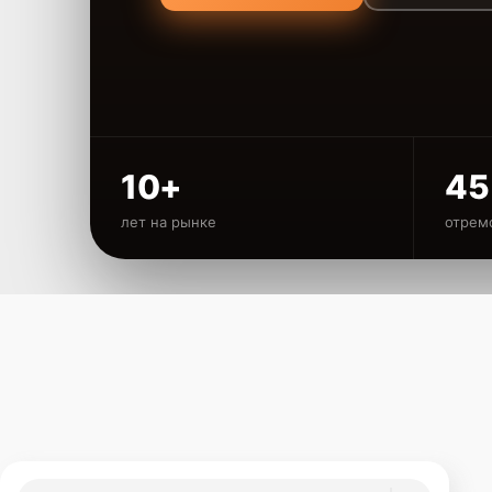
10+
45
лет на рынке
отрем