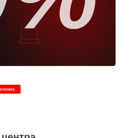
поломка
 центра