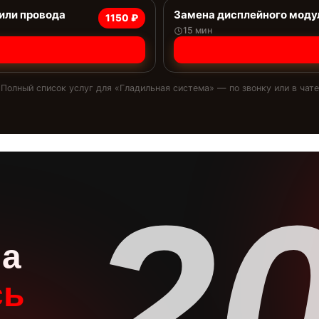
 или провода
Замена дисплейного моду
1150 ₽
15 мин
Полный список услуг для «
Гладильная система
» — по звонку или в чате
2
на
сь