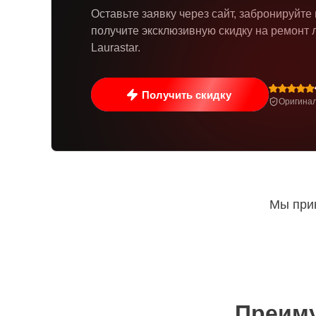
Оставьте заявку через сайт, забронируйте
получите эксклюзивную скидку на ремонт 
Laurastar.
Получить скидку
Оригинал
Мы прин
Преиму