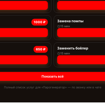
Замена помпы
1000 ₽
15 мин
Заменить бойлер
650 ₽
15 мин
Показать всё
Полный список услуг для «
Парогенератор
» — по звонку или в чате