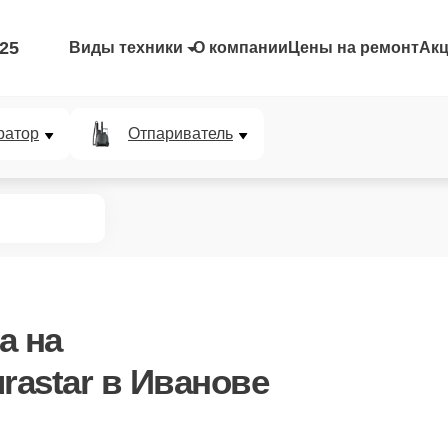
-25
Виды техники
О компании
Цены на ремонт
Ак
ратор
Отпариватель
а
на
rastar в Иванове