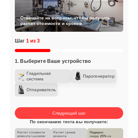
Отвечайте на вопросы, чтобы получить
расчет стоимости и сроков
Шаг
1 из 3
1. Выберите Ваше устройство
Гладильная
Парогенератор
система
Отпариватель
Следующий шаг
По окончанию теста вы получаете:
Расчет стоимости
Расчет сроков
Подарок:
ремонта Laurastar
ремонта
скидку
25%
на