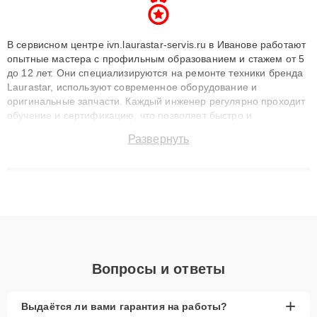
В сервисном центре ivn.laurastar-servis.ru в Иванове работают
опытные мастера с профильным образованием и стажем от 5
до 12 лет. Они специализируются на ремонте техники бренда
Laurastar, используют современное оборудование и
оригинальные запчасти. Каждый инженер регулярно проходит
обучение и сертификацию, что позволяет быстро и
точноdiagnostikировать поломки и восстанавливать технику с
Развернуть
сохранением гарантии до 3 лет. Наши мастера решают
сложные случаи: от замены матриц и материнских плат до
ремонта после залития и восстановления данных. Благодаря
высокой квалификации и ответственному подходу клиенты
получают быстрый, качественный ремонт и понятные
объяснения по результатам диагностики.
Вопросы и ответы
+
Выдаётся ли вами гарантия на работы?