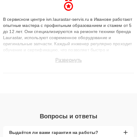
В сервисном центре ivn.laurastar-servis.ru в Иванове работают
опытные мастера с профильным образованием и стажем от 5
до 12 лет. Они специализируются на ремонте техники бренда
Laurastar, используют современное оборудование и
оригинальные запчасти. Каждый инженер регулярно проходит
обучение и сертификацию, что позволяет быстро и
точноdiagnostikировать поломки и восстанавливать технику с
Развернуть
сохранением гарантии до 3 лет. Наши мастера решают
сложные случаи: от замены матриц и материнских плат до
ремонта после залития и восстановления данных. Благодаря
высокой квалификации и ответственному подходу клиенты
получают быстрый, качественный ремонт и понятные
объяснения по результатам диагностики.
Вопросы и ответы
+
Выдаётся ли вами гарантия на работы?