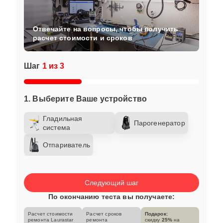
Отвечайте на вопросы, чтобы получить
расчет стоимости и сроков
Шаг
1 из 3
1. Выберите Ваше устройство
Гладильная
Парогенератор
система
Отпариватель
Следующий шаг
По окончанию теста вы получаете:
Расчет стоимости
Расчет сроков
Подарок:
ремонта Laurastar
ремонта
скидку
25%
на