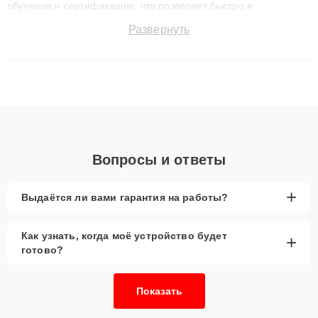
обучение и сертификацию, что позволяет быстро и
точноdiagnostikировать поломки и восстанавливать технику с
Развернуть
сохранением гарантии до 3 лет. Наши мастера решают
сложные случаи: от замены матриц и материнских плат до
ремонта после залития и восстановления данных. Благодаря
высокой квалификации и ответственному подходу клиенты
получают быстрый, качественный ремонт и понятные
объяснения по результатам диагностики.
Вопросы и ответы
+
Выдаётся ли вами гарантия на работы?
Как узнать, когда моё устройство будет
+
готово?
Показать