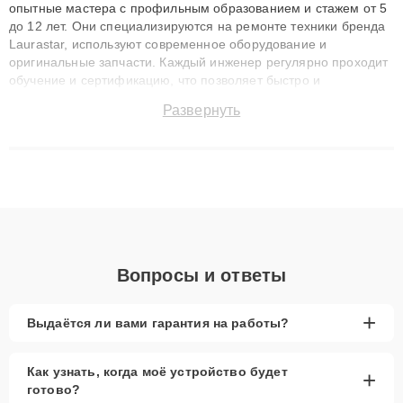
опытные мастера с профильным образованием и стажем от 5
до 12 лет. Они специализируются на ремонте техники бренда
Laurastar, используют современное оборудование и
оригинальные запчасти. Каждый инженер регулярно проходит
обучение и сертификацию, что позволяет быстро и
точноdiagnostikировать поломки и восстанавливать технику с
Развернуть
сохранением гарантии до 3 лет. Наши мастера решают
сложные случаи: от замены матриц и материнских плат до
ремонта после залития и восстановления данных. Благодаря
высокой квалификации и ответственному подходу клиенты
получают быстрый, качественный ремонт и понятные
объяснения по результатам диагностики.
Вопросы и ответы
+
Выдаётся ли вами гарантия на работы?
Как узнать, когда моё устройство будет
+
готово?