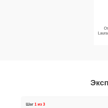
От
Laura
Эксп
Шаг
1 из 3