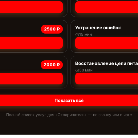
Устранение ошибок
2500 ₽
15 мин
Восстановление цепи пит
2000 ₽
30 мин
Показать всё
Полный список услуг для «
Отпариватель
» — по звонку или в чате