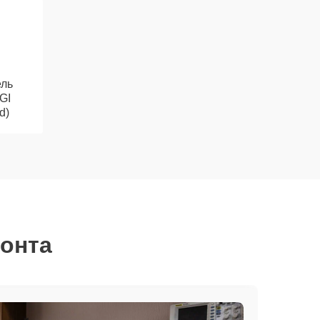
ль
GI
d)
монта