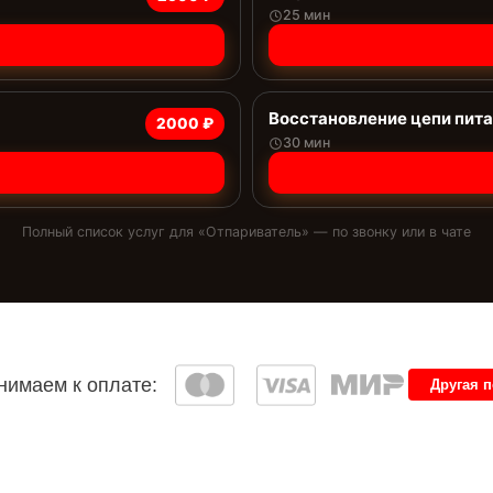
25 мин
Восстановление цепи пит
2000 ₽
30 мин
Полный список услуг для «
Отпариватель
» — по звонку или в чате
имаем к оплате:
Другая 