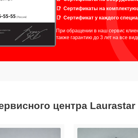
Сертификаты на комплектую
Сертификат у каждого специ
При обращении в наш сервис клиен
также гарантию до 3 лет на все ви
ервисного центра Laurastar