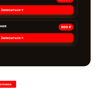
Записаться
ания
800 ₽
Записаться
поломка