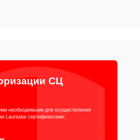
оризации СЦ
еми необходимыми для осуществления
и Laurastar сертификатами:
ие