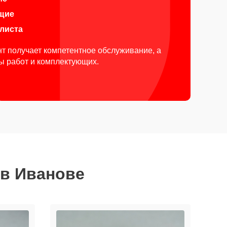
щие
алиста
т получает компетентное обслуживание, а
ды работ и комплектующих.
 в Иванове