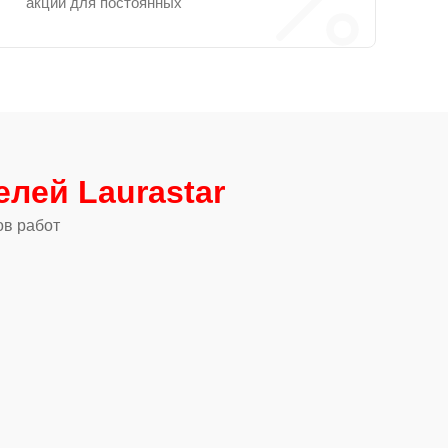
акции для постоянных
елей Laurastar
ов работ