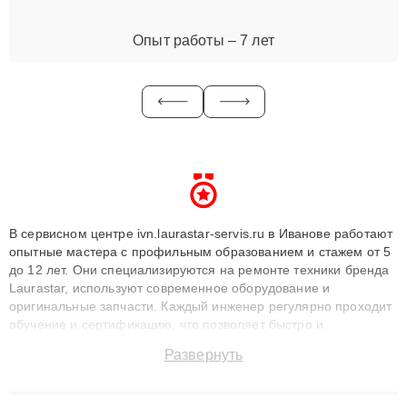
Опыт работы – 7 лет
В сервисном центре ivn.laurastar-servis.ru в Иванове работают
опытные мастера с профильным образованием и стажем от 5
до 12 лет. Они специализируются на ремонте техники бренда
Laurastar, используют современное оборудование и
оригинальные запчасти. Каждый инженер регулярно проходит
обучение и сертификацию, что позволяет быстро и
точноdiagnostikировать поломки и восстанавливать технику с
Развернуть
сохранением гарантии до 3 лет. Наши мастера решают
сложные случаи: от замены матриц и материнских плат до
ремонта после залития и восстановления данных. Благодаря