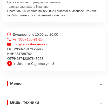
Сеть сервисных центров по ремонту
оперативно проконсультируют по всем необходимым вопросам,
техники Laurastar в Иванове.
запишут на диагностику, подскажут с вариантами курьерской
Профильный сервис по технике Laurastar в Иванове. Ремонт
доставки или оформят выезд мастера в удобное время и место.
любой сложности с гарантией качества.
Ежедневно, с 10:00 до 20:00
+7 (800) 100-91-25
info@laurastar-servis.ru
ООО
“Ремонт техники”
ИНН
234789782
ОГРН
98742397845098
г. Иваново Садовая ул., 3
Меню
Виды техники