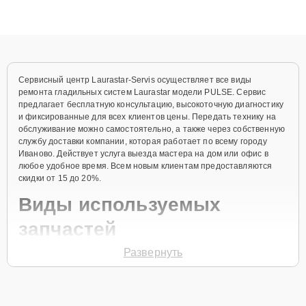
высокой квалификации и ответственному подходу клиенты
получают быстрый, качественный ремонт и понятные
объяснения по результатам диагностики.
Сервисный центр Laurastar-Servis осуществляет все виды
ремонта гладильных систем Laurastar модели PULSE. Сервис
предлагает бесплатную консультацию, высокоточную диагностику
и фиксированные для всех клиентов цены. Передать технику на
обслуживание можно самостоятельно, а также через собственную
службу доставки компании, которая работает по всему городу
Иваново. Действует услуга выезда мастера на дом или офис в
любое удобное время. Всем новым клиентам предоставляются
скидки от 15 до 20%.
Виды используемых
запчастей
Развернуть
Для ремонта гладильной системы модели PULSE предлагаются
как оригинальные комплектующие бренда Laurastar, так и
качественные аналоги фирменных деталей. Выбор варианта
запчастей или качества аналогичных комплектующих всегда