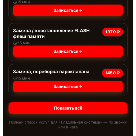
15 мин
Записаться
Замена / восстановление FLASH
1370 ₽
флеш памяти
25 мин
Записаться
Замена, переборка пароклапана
1450 ₽
15 мин
Записаться
Показать всё
Полный список услуг для «
Гладильная система
» — по звонку
или в чате